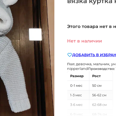
вязка куртка 
Этого товара нет в 
Нет в наличии
ДОБАВИТЬ В ИЗБРА
девочка, мальчик, у
Пол:
nipperland
Производство:
Размер
Рост
0-1 мес
50 см
1-3 мес
56-62 см
3-6 мес
62-68 см
6-9 мес
68-74 см