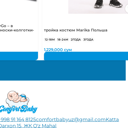
Go – в
носки-колготки-
тройка костюм Marika Польша
12-18М
18-24М
2ГОДА
3ГОДА
1,229,000
сум
+998 91 164 8125
comfortbabyuz@gmail.com
Katta
Darxon 15, ЖК O'z Mahal