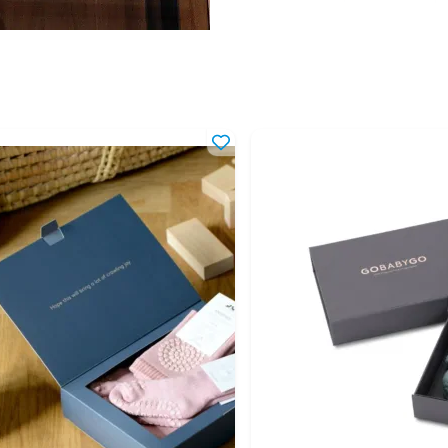
9-12 мес
74-80 см
12-18 мес
80-86 см
18-24 мес
86-92 см
2-3 года
92-98 см
3-4 года
98-104 см
4-5 лет
104-110 см
5-6 лет
110-116 см