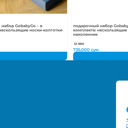
 набор GobabyGo – в
подарочный набор Gobaby
нескользящие носки-колготки-
комплекте: нескользящие 
наколенник
12-18М
м
735,000
сум