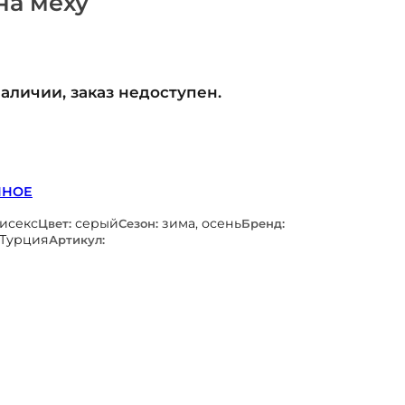
на меху
наличии, заказ недоступен.
ННОЕ
нисекс
серый
зима, осень
Цвет:
Сезон:
Бренд:
Турция
Артикул: