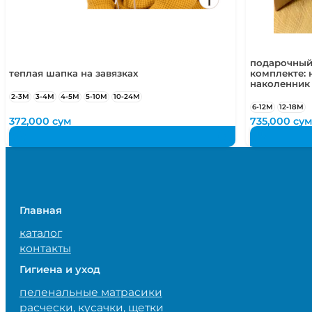
подарочный
теплая шапка на завязках
комплекте: 
наколенник
2-3М
3-4М
4-5М
5-10М
10-24М
6-12М
12-18М
372,000
сум
735,000
су
Главная
каталог
контакты
Гигиена и уход
пеленальные матрасики
расчески, кусачки, щетки