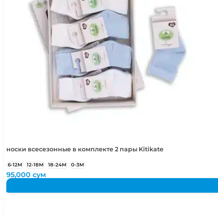
5-6 лет
110-116 см
носки всесезонные в комплекте 2 пары Kitikate
6-12М
12-18М
18-24М
0-3М
95,000
сум