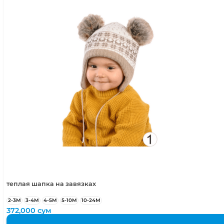
теплая шапка на завязках
2-3М
3-4М
4-5М
5-10М
10-24М
372,000
сум