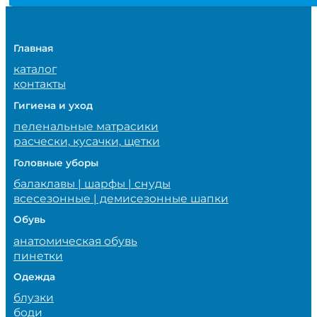
Главная
каталог
контакты
Гигиена и уход
пеленальные матрасики
расчески, кусачки, щетки
Головные уборы
балаклавы | шарфы | снуды
всесезонные | демисезонные шапки
Обувь
анатомическая обувь
пинетки
Одежда
блузки
боди