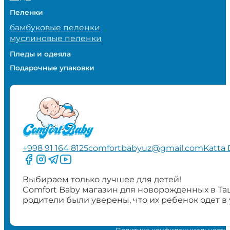
Пеленки
бамбуковые пеленки
муслиновые пеленки
Пледы и одеяла
Подарочные упаковки
+998 91 164 8125
comfortbabyuz@gmail.com
Katta 
Следите за нами на Facebook
Следите за нами в Instagram
Следите за нами в Telegram
Следите за нами в YouTube
Выбираем только лучшее для детей!
Comfort Baby магазин для новорожденных в Та
родители были уверены, что их ребенок одет в
Политика конфиденциальности