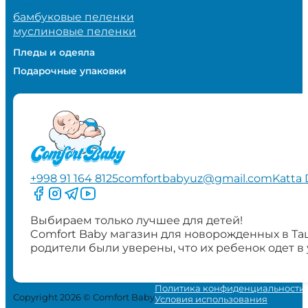
бамбуковые пеленки
муслиновые пеленки
Пледы и одеяла
Подарочные упаковки
+998 91 164 8125
comfortbabyuz@gmail.com
Katta 
Следите за нами на Facebook
Следите за нами в Instagram
Следите за нами в Telegram
Следите за нами в YouTube
Выбираем только лучшее для детей!
Comfort Baby магазин для новорожденных в Та
родители были уверены, что их ребенок одет в
Политика конфиденциальности
Copyright 2026 © Comfort Baby
Условия использования