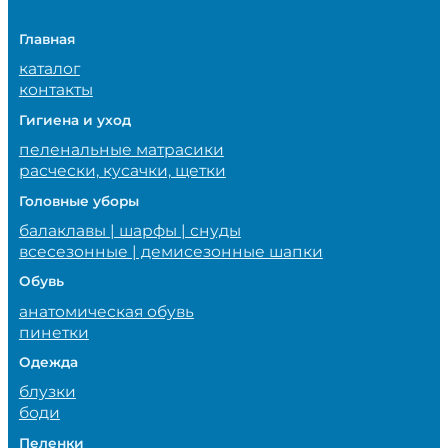
Главная
каталог
контакты
Гигиена и уход
пеленальные матрасики
расчески, кусачки, щетки
Головные уборы
балаклавы | шарфы | снуды
всесезонные | демисезонные шапки
Обувь
анатомическая обувь
пинетки
Одежда
блузки
боди
Пеленки