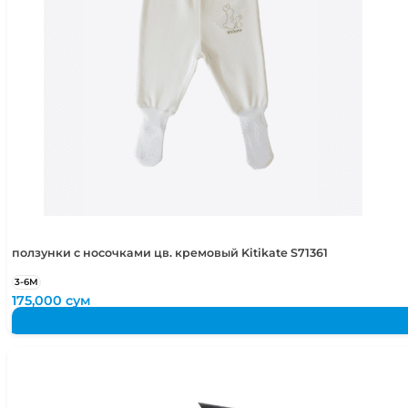
5-6 лет
110-116 см
ползунки с носочками цв. кремовый Kitikate S71361
3-6М
175,000
сум