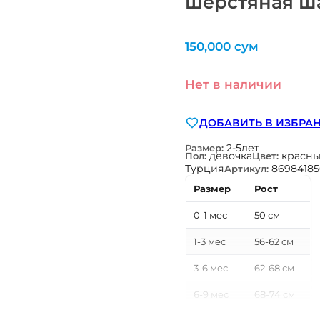
шерстяная ш
150,000
сум
Нет в наличии
ДОБАВИТЬ В ИЗБРА
2-5лет
Размер:
девочка
красн
Пол:
Цвет:
Турция
86984185
Артикул:
Размер
Рост
0-1 мес
50 см
1-3 мес
56-62 см
3-6 мес
62-68 см
6-9 мес
68-74 см