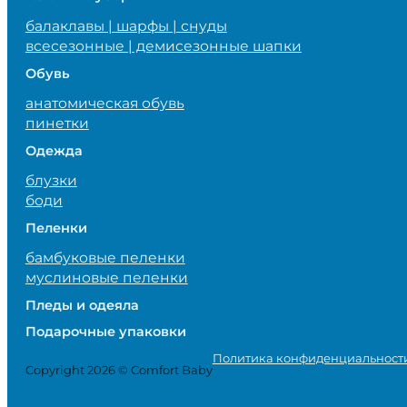
балаклавы | шарфы | снуды
всесезонные | демисезонные шапки
Обувь
анатомическая обувь
пинетки
Одежда
блузки
боди
Пеленки
бамбуковые пеленки
муслиновые пеленки
Пледы и одеяла
Подарочные упаковки
Политика конфиденциальност
Copyright 2026 © Comfort Baby