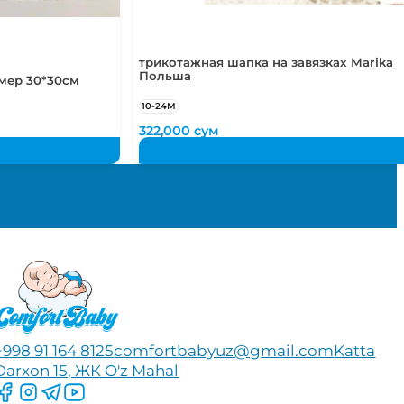
трикотажная шапка на завязках Marika
Польша
мер 30*30см
10-24М
322,000
сум
+998 91 164 8125
comfortbabyuz@gmail.com
Katta
Darxon 15, ЖК O'z Mahal
Следите за нами на Facebook
Следите за нами в Instagram
Следите за нами в Telegram
Следите за нами в YouTube