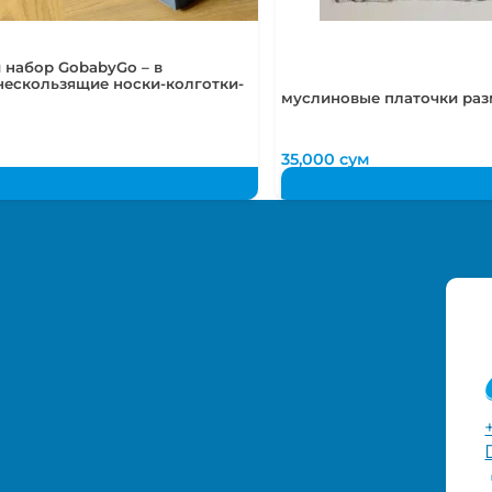
 набор GobabyGo – в
нескользящие носки-колготки-
муслиновые платочки раз
м
35,000
сум