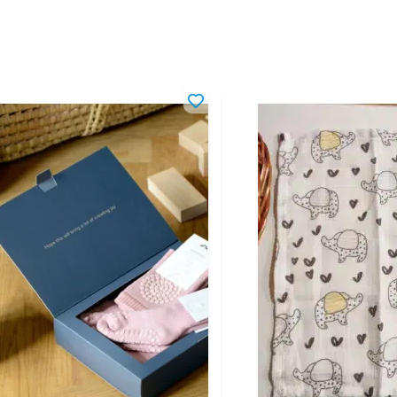
9-12 мес
74-80 см
12-18 мес
80-86 см
18-24 мес
86-92 см
2-3 года
92-98 см
3-4 года
98-104 см
4-5 лет
104-110 см
5-6 лет
110-116 см