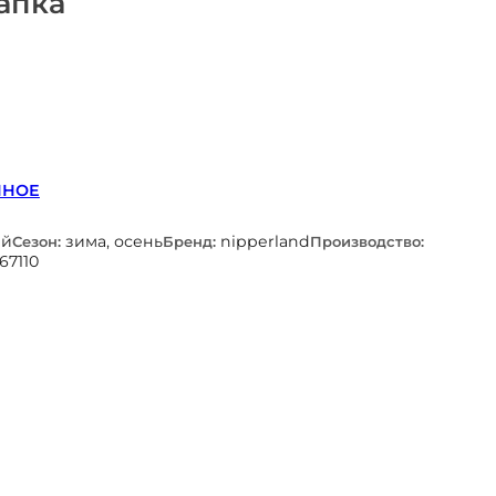
апка
ННОЕ
ый
зима, осень
nipperland
Сезон:
Бренд:
Производство:
67110