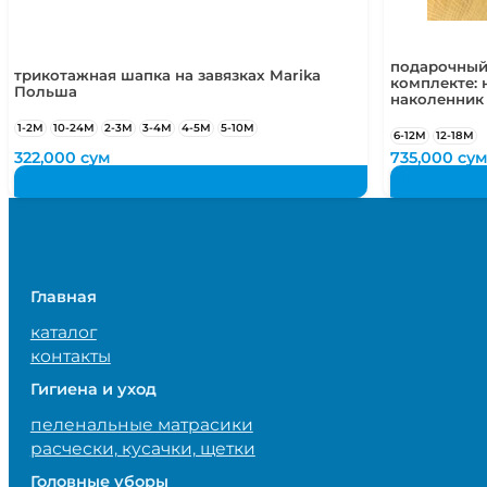
подарочный
трикотажная шапка на завязках Marika
комплекте: 
Польша
наколенник
1-2М
10-24М
2-3М
3-4М
4-5М
5-10М
6-12М
12-18М
322,000
сум
735,000
су
Главная
каталог
контакты
Гигиена и уход
пеленальные матрасики
расчески, кусачки, щетки
Головные уборы