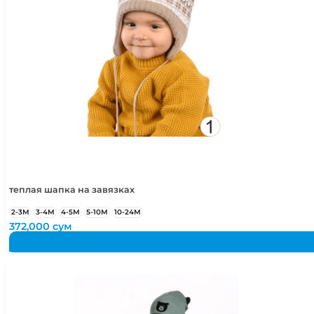
теплая шапка на завязках
2-3М
3-4М
4-5М
5-10М
10-24М
372,000
сум