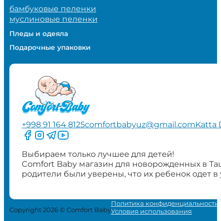
бамбуковые пеленки
муслиновые пеленки
Пледы и одеяла
Подарочные упаковки
+998 91 164 8125
comfortbabyuz@gmail.com
Katta 
Следите за нами на Facebook
Следите за нами в Instagram
Следите за нами в Telegram
Следите за нами в YouTube
Выбираем только лучшее для детей!
Comfort Baby магазин для новорожденных в Та
родители были уверены, что их ребенок одет в
Политика конфиденциальности
Copyright 2026 © Comfort Baby
Условия использования