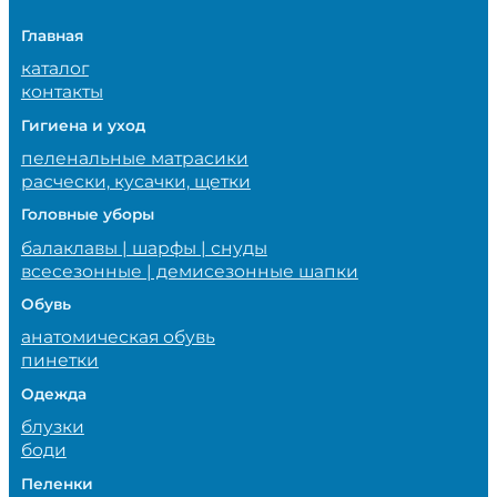
Главная
каталог
контакты
Гигиена и уход
пеленальные матрасики
расчески, кусачки, щетки
Головные уборы
балаклавы | шарфы | снуды
всесезонные | демисезонные шапки
Обувь
анатомическая обувь
пинетки
Одежда
блузки
боди
Пеленки